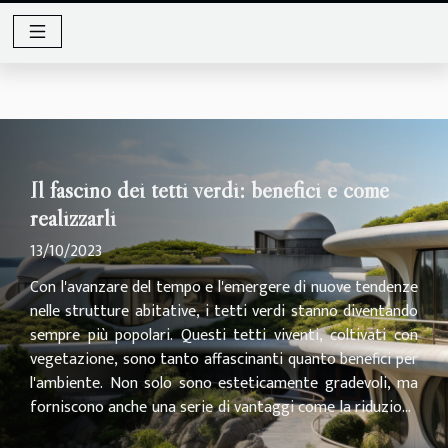
Il fascino dei tetti verdi: benefici e come
realizzarli
13/10/2023
Con l'avanzare del tempo e l'emergere di nuove tendenze
nelle strutture abitative, i tetti verdi stanno diventando
sempre più popolari. Questi tetti viventi, coltivati con
vegetazione, sono tanto affascinanti quanto benefici per
l'ambiente. Non solo sono esteticamente gradevoli, ma
forniscono anche una serie di vantaggi come la riduzione
del riscaldamento urbano e l'isolamento termico. Questo