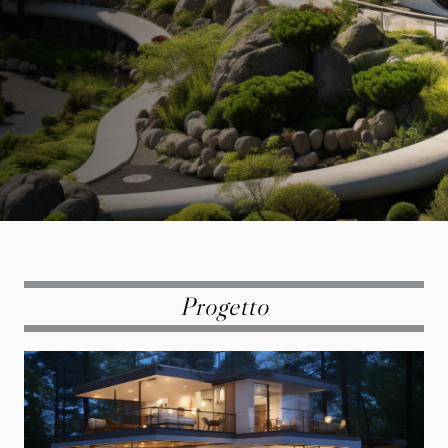
articolo vi guiderà attraverso l'affascinante mondo dei
tetti verdi, esplorando i loro benefici e dando indicazioni
su come realizzarli. Immergetevi nella lettura per
scoprire perché i tetti verdi potrebbero essere l'aggiunta
essenziale che manca alla vostra abitazione. Il fascino e i
benefici dei tetti verdi Il fascino dei tetti verdi non
risiede solo nel loro aspetto estetico, ma anche nei...
Progetto