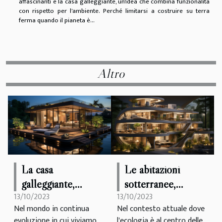
affascinanti è la casa galleggiante, un'idea che combina funzionalità
con rispetto per l'ambiente. Perché limitarsi a costruire su terra
ferma quando il pianeta è...
Altro
La casa
Le abitazioni
galleggiante,
sotterranee,
13/10/2023
13/10/2023
un'innovazione nel
un'opzione
Nel mondo in continua
Nel contesto attuale dove
campo dell'abitare
ecologica ed
evoluzione in cui viviamo,
l'ecologia è al centro delle