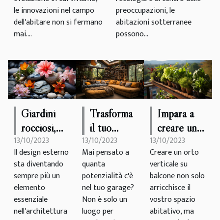
economica
le innovazioni nel campo
preoccupazioni, le
dell'abitare non si fermano
abitazioni sotterranee
mai....
possono...
Giardini
Trasforma
Impara a
rocciosi,
il tuo
creare un
13/10/2023
13/10/2023
13/10/2023
una
garage in
orto
Il design esterno
Mai pensato a
Creare un orto
tendenza
un'oasi
verticale su
sta diventando
quanta
verticale su
di design
accogliente
balcone
sempre più un
potenzialità c'è
balcone non solo
all'aperto
elemento
nel tuo garage?
arricchisce il
essenziale
Non è solo un
vostro spazio
nell'architettura
luogo per
abitativo, ma